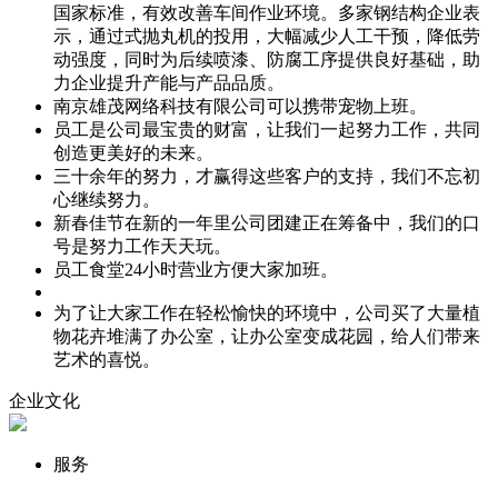
国家标准，有效改善车间作业环境。多家钢结构企业表
示，通过式抛丸机的投用，大幅减少人工干预，降低劳
动强度，同时为后续喷漆、防腐工序提供良好基础，助
力企业提升产能与产品品质。
南京雄茂网络科技有限公司可以携带宠物上班。
员工是公司最宝贵的财富，让我们一起努力工作，共同
创造更美好的未来。
三十余年的努力，才赢得这些客户的支持，我们不忘初
心继续努力。
新春佳节在新的一年里公司团建正在筹备中，我们的口
号是努力工作天天玩。
员工食堂24小时营业方便大家加班。
为了让大家工作在轻松愉快的环境中，公司买了大量植
物花卉堆满了办公室，让办公室变成花园，给人们带来
艺术的喜悦。
企业文化
服务