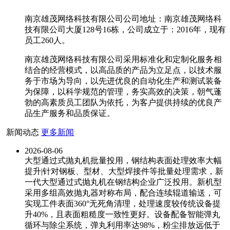
南京雄茂网络科技有限公司公司地址：南京雄茂网络科
技有限公司大厦128号16栋，公司成立于：2016年，现有
员工260人。
南京雄茂网络科技有限公司采用标准化和定制化服务相
结合的经营模式，以高品质的产品为立足点，以技术服
务于市场为导向，以先进优良的自动化生产和测试装备
为保障，以科学规范的管理，务实高效的决策，朝气蓬
勃的高素质员工团队为依托，为客户提供持续的优良产
品生产服务和品质保证。
新闻动态
更多新闻
2026-08-06
大型通过式抛丸机批量投用，钢结构表面处理效率大幅
提升|针对钢板、型材、大型焊接件等批量处理需求，新
一代大型通过式抛丸机在钢结构企业广泛投用。新机型
采用多组高效抛丸器对称布局，配合连续辊道输送，可
实现工件表面360°无死角清理，处理速度较传统设备提
升40%，且表面粗糙度一致性更好。设备配备智能弹丸
循环与除尘系统，弹丸利用率达98%，粉尘排放远低于