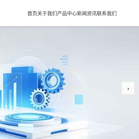
首页
关于我们
产品中心
新闻资讯
联系我们
›