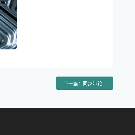
下一篇：同步带轮...